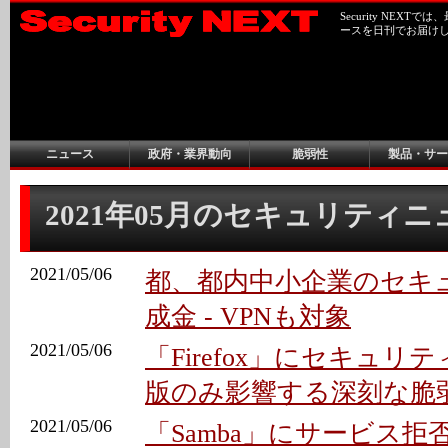
Security NEX
ースを日刊でお届け
ニュース
政府・業界動向
脆弱性
製品・サー
2021年05月のセキュリティ
2021/05/06
都、都内中小企業のセキ
成金 - VPNも対象
2021/05/06
「Firefox」にセキュリティ更
版のみ影響する深刻な脆
2021/05/06
「Samba」にサービス