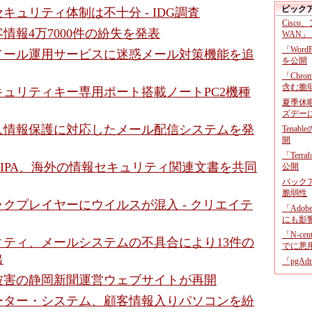
ピック
キュリティ体制は不十分 - IDG調査
Cisco
情報4万7000件の紛失を発表
WAN」
「Wor
メール運用サービスに迷惑メール対策機能を追
を公開
「Chr
含む脆
ュリティキー専用ポート搭載ノートPC2機種
夏季休
ズデー
人情報保護に対応したメール配信システムを発
Tenab
開
「Terr
とIPA、海外の情報セキュリティ関連文書を共同
公開
バックア
脆弱性
クプレイヤーにウイルスが混入 - クリエイテ
「Adob
にも影
「N-c
ィティ、メールシステムの不具合により13件の
でに悪
出
「pgA
被害の静岡新聞運営ウェブサイトが再開
ーター・システム、顧客情報入りパソコンを紛