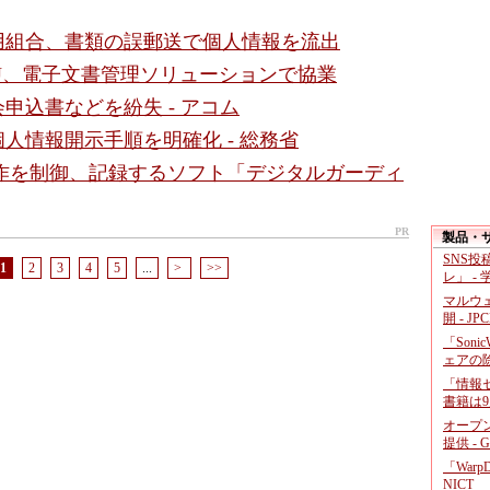
用組合、書類の誤郵送で個人情報を流出
U、電子文書管理ソリューションで協業
申込書などを紛失 - アコム
人情報開示手順を明確化 - 総務省
操作を制御、記録するソフト「デジタルガーディ
PR
製品・
SNS
1
2
3
4
5
...
>
>>
レ」 -
マルウ
開 - JP
「Soni
ェアの
「情報セ
書籍は9
オープ
提供 - 
「War
NICT