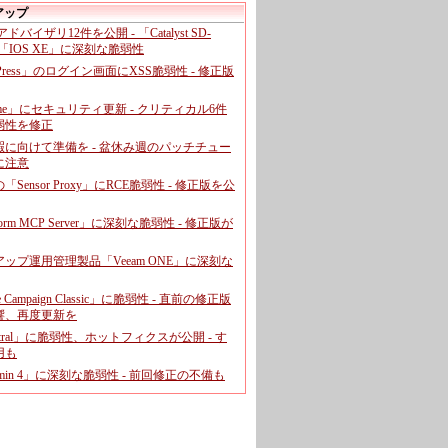
アップ
、アドバイザリ12件を公開 - 「Catalyst SD-
「IOS XE」に深刻な脆弱性
dPress」のログイン画面にXSS脆弱性 - 修正版
ome」にセキュリティ更新 - クリティカル6件
弱性を修正
暇に向けて準備を - 盆休み週のパッチチュー
に注意
leの「Sensor Proxy」にRCE脆弱性 - 修正版を公
aform MCP Server」に深刻な脆弱性 - 修正版が
ップ運用管理製品「Veeam ONE」に深刻な
e Campaign Classic」に脆弱性 - 直前の修正版
響、再度更新を
entral」に脆弱性、ホットフィクスが公開 - す
用も
dmin 4」に深刻な脆弱性 - 前回修正の不備も