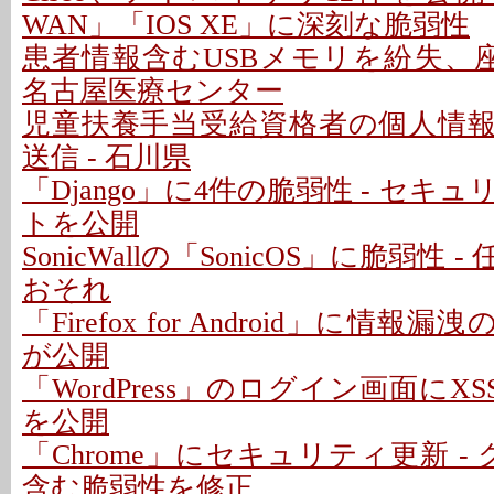
WAN」「IOS XE」に深刻な脆弱性
患者情報含むUSBメモリを紛失、座
名古屋医療センター
児童扶養手当受給資格者の個人情
送信 - 石川県
「Django」に4件の脆弱性 - セキ
トを公開
SonicWallの「SonicOS」に脆弱性
おそれ
「Firefox for Android」に情報
が公開
「WordPress」のログイン画面にXS
を公開
「Chrome」にセキュリティ更新 -
含む脆弱性を修正