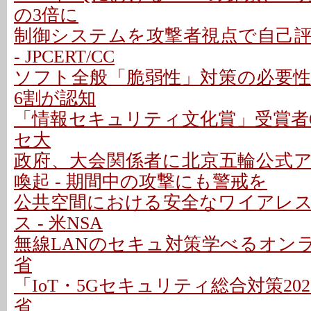
の3倍に
制御システムを攻撃者視点で自己
- JPCERT/CC
ソフト全般「脆弱性」対策の必要性
6割が認知
「情報セキュリティ文化賞」受賞者6
セ大
政府、大会関係者に北京五輪公式
喚起 - 期間中の攻撃にも警戒を
公共空間における安全なワイアレ
ス - 米NSA
無線LANのセキュ対策学べるオンラ
省
「IoT・5Gセキュリティ総合対策202
省