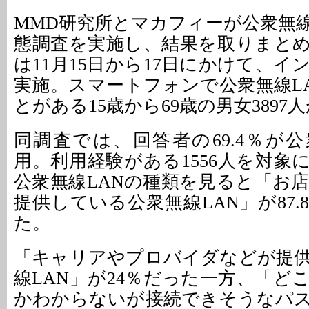
MMD研究所とマカフィーが公衆無線
態調査を実施し、結果を取りまと
は11月15日から17日にかけて、
実施。スマートフォンで公衆無線L
とがある15歳から69歳の男女3897
同調査では、回答者の69.4％が公
用。利用経験がある1556人を対象
公衆無線LANの種類を見ると「お
提供している公衆無線LAN」が87
た。
「キャリアやプロバイダなどが提
線LAN」が24％だった一方、「ど
かわからないが接続できそうなパ