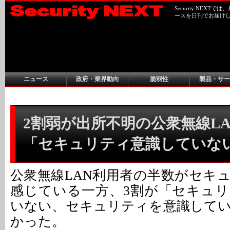
Security NEX
ースを日刊でお届け
ニュース
政府・業界動向
脆弱性
製品・サー
2割弱が出所不明の公衆無線LAN
「セキュリティ意識していない
公衆無線LAN利用者の半数がセキ
感じている一方、3割が「セキュ
いない、セキュリティを意識して
かった。