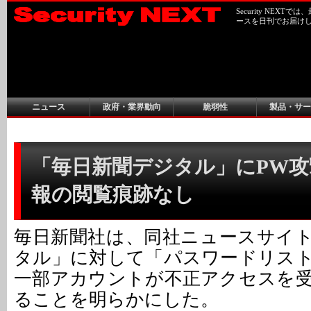
Security NEX
ースを日刊でお届け
ニュース
政府・業界動向
脆弱性
製品・サー
「毎日新聞デジタル」にPW攻撃
報の閲覧痕跡なし
毎日新聞社は、同社ニュースサイ
タル」に対して「パスワードリス
一部アカウントが不正アクセスを
ることを明らかにした。