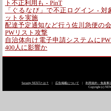
ト不正利用も - PinT
「ぐるなび」で不正ログイン - 対
ットを実施
配達予定通知など行う佐川急便の
PWリスト攻撃
自治体向け電子申請システムにPWリ
400人に影響か
Security NEXTとは？
|
広告掲載について
|
利用規約・免責事
Copyright (c) NEW