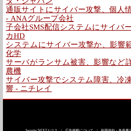
ダ・ジャパン
通販サイトにサイバー攻撃、個人
- ANAグループ会社
子会社SMS配信システムにサイバー
カHD
システムにサイバー攻撃か、影響範囲
化学
サーバがランサム被害、影響など詳細
農機
サイバー攻撃でシステム障害、冷
響 - ニチレイ
Security NEXTとは？
|
広告掲載について
|
利用規約・免責事