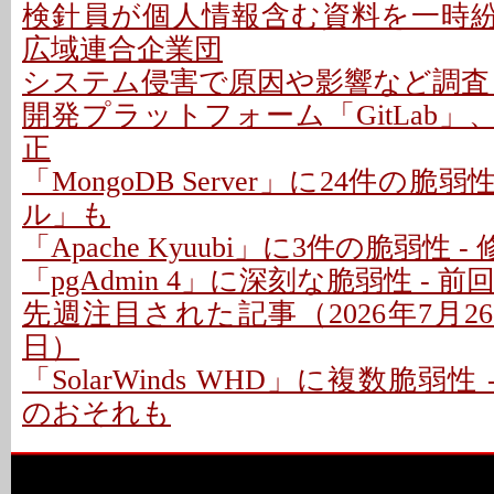
検針員が個人情報含む資料を一時紛失
広域連合企業団
システム侵害で原因や影響など調査 -
開発プラットフォーム「GitLab」
正
「MongoDB Server」に24件の脆
ル」も
「Apache Kyuubi」に3件の脆弱性 
「pgAdmin 4」に深刻な脆弱性 - 
先週注目された記事（2026年7月26日
日）
「SolarWinds WHD」に複数脆弱性
のおそれも