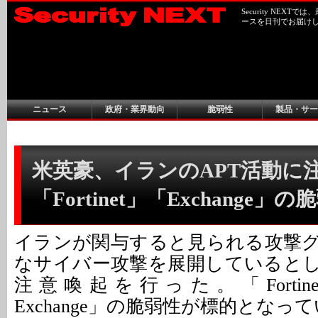
Security NEX
ースを日刊でお届け
ニュース
政府・業界動向
脆弱性
製品・サー
米英豪、イランのAPT活動に注
「Fortinet」「Exchange
イランが関与すると見られる攻撃
なサイバー攻撃を展開していると
注意喚起を行った。「Fortinet」「
Exchange」の脆弱性が標的となっ