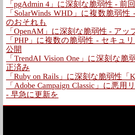
「pgAdmin 4」に深刻な脆弱性 - 
「SolarWinds WHD」に複数脆弱性
のおそれも
「OpenAM」に深刻な脆弱性 - ア
「PHP」に複数の脆弱性 - セキ
公開
「TrendAI Vision One」に深刻な脆
正済み
「Ruby on Rails」に深刻な脆弱性「Kind
「Adobe Campaign Classic」
- 早急に更新を