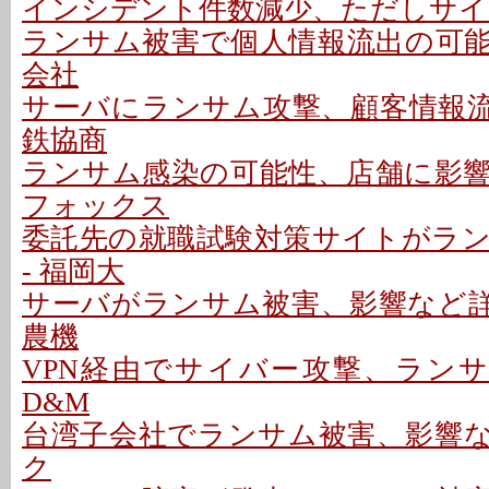
インシデント件数減少、ただしサイ
ランサム被害で個人情報流出の可能性
会社
サーバにランサム攻撃、顧客情報流出
鉄協商
ランサム感染の可能性、店舗に影響な
フォックス
委託先の就職試験対策サイトがラ
- 福岡大
サーバがランサム被害、影響など詳細
農機
VPN経由でサイバー攻撃、ランサ
D&M
台湾子会社でランサム被害、影響など
ク