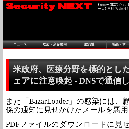
Security NEX
ースを日刊でお届け
ニュース
政府・業界動向
脆弱性
製品・サー
米政府、医療分野を標的とし
ェアに注意喚起 - DNSで通信
また「BazarLoader」の感染には
係の通知に見せかけたメールを悪用
PDFファイルのダウンロードに見せか