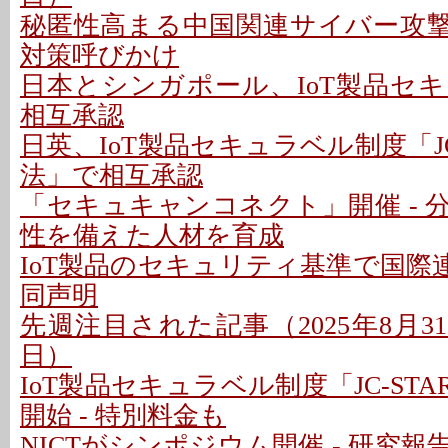
秘匿性高まる中国関連サイバー攻撃基
対策呼びかけ
日本とシンガポール、IoT製品セ
相互承認
日英、IoT製品セキュラベル制度「JC-
法」で相互承認
「セキュキャンコネクト」開催 - 
性を備えた人材を育成
IoT製品のセキュリティ基準で国際連携
同声明
先週注目された記事（2025年8月31日
日）
IoT製品セキュラベル制度「JC-ST
開始 - 特別料金も
NICTがシンポジウム開催 - 研究