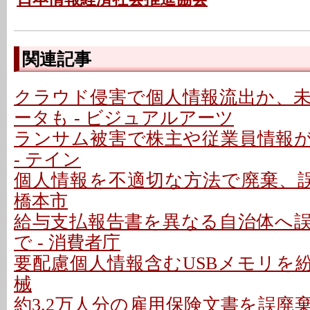
関連記事
クラウド侵害で個人情報流出か、
ータも - ビジュアルアーツ
ランサム被害で株主や従業員情報
- テイン
個人情報を不適切な方法で廃棄、誤
橋本市
給与支払報告書を異なる自治体へ
で - 消費者庁
要配慮個人情報含むUSBメモリを紛
械
約3.2万人分の雇用保険文書を誤廃