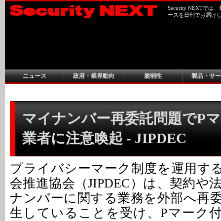
Security NEX
ースを日刊でお届け
ニュース
政府・業界動向
脆弱性
製品・サー
マイナンバー再委託問題でP
業者に注意喚起 - JIPDEC
プライバシーマーク制度を運用す
会推進協会（JIPDEC）は、契約
ナンバーに関する業務を外部へ再
生していることを受け、Pマーク