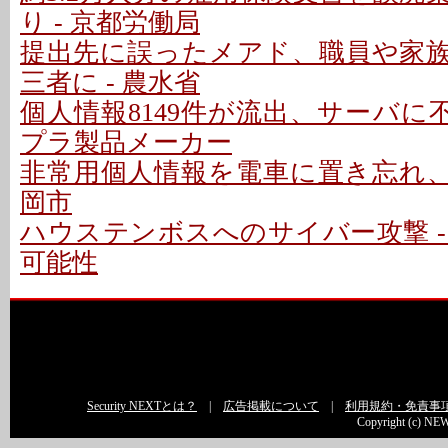
り - 京都労働局
提出先に誤ったメアド、職員や家
三者に - 農水省
個人情報8149件が流出、サーバに
プラ製品メーカー
非常用個人情報を電車に置き忘れ、車
岡市
ハウステンボスへのサイバー攻撃 -
可能性
Security NEXTとは？
|
広告掲載について
|
利用規約・免責事
Copyright (c) NEW