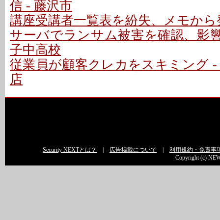
信 - 藤沢市
講座受講者一覧表を紛失、メモから発
サーバでランサム被害を確認、影響な
子中高校
従業員が顧客クレカをスキミング -
店
Security NEXTとは？
|
広告掲載について
|
利用規約・免責事
Copyright (c) NEW