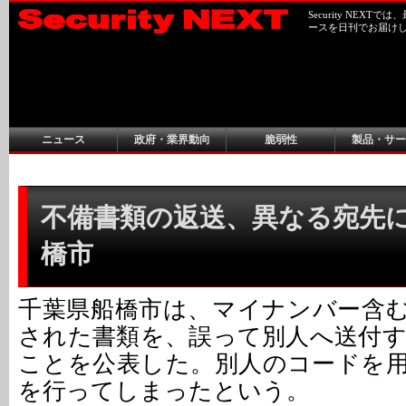
Security NEX
ースを日刊でお届け
ニュース
政府・業界動向
脆弱性
製品・サー
不備書類の返送、異なる宛先に誤
橋市
千葉県船橋市は、マイナンバー含
された書類を、誤って別人へ送付
ことを公表した。別人のコードを
を行ってしまったという。