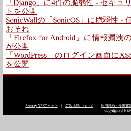
「Django」に4件の脆弱性 - セキ
トを公開
SonicWallの「SonicOS」に脆弱性
おそれ
「Firefox for Android」に情報
が公開
「WordPress」のログイン画面にXS
を公開
Security NEXTとは？
|
広告掲載について
|
利用規約・免責事
Copyright (c) NEW