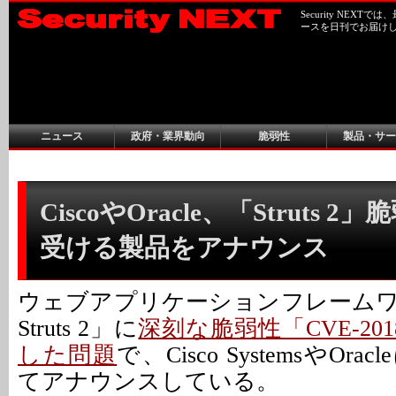
Security NEX
ースを日刊でお届け
ニュース
政府・業界動向
脆弱性
製品・サー
CiscoやOracle、「Struts 
受ける製品をアナウンス
ウェブアプリケーションフレームワー
Struts 2」に
深刻な脆弱性「CVE-2018
した問題
で、Cisco SystemsやOr
てアナウンスしている。