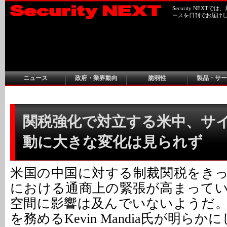
Security NEX
ースを日刊でお届け
ニュース
政府・業界動向
脆弱性
製品・サー
関税強化で対立する米中、サ
動に大きな変化は見られず
米国の中国に対する制裁関税をき
における通商上の緊張が高まって
空間に影響は及んでいないようだ。米Fi
を務めるKevin Mandia氏が明らか