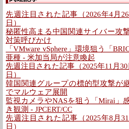
先週注目された記事（2026年4月26日
日）
秘匿性高まる中国関連サイバー攻撃基
対策呼びかけ
「VMware vSphere」環境狙う「BR
亜種 - 米加当局が注意喚起
先週注目された記事（2025年11月30日
日）
韓国関連グループの標的型攻撃が継続 -
でマルウェア展開
監視カメラやNASを狙う「Mirai
き観測 - JPCERT/CC
先週注目された記事（2025年8月31日
日）