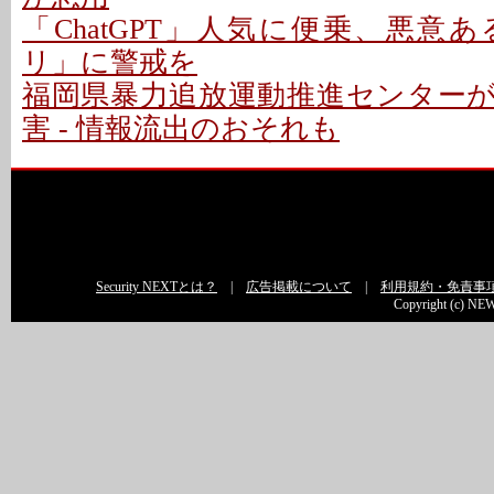
「ChatGPT」人気に便乗、悪意ある「
リ」に警戒を
福岡県暴力追放運動推進センター
害 - 情報流出のおそれも
Security NEXTとは？
|
広告掲載について
|
利用規約・免責事
Copyright (c) NEW