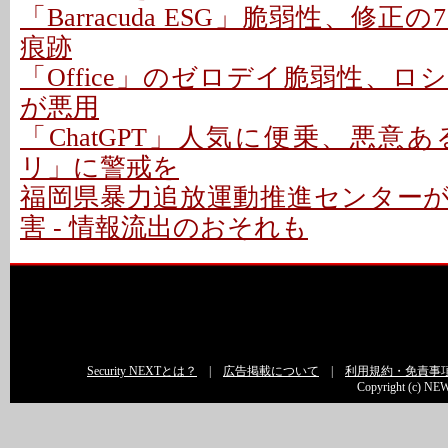
「Barracuda ESG」脆弱性、修
痕跡
「Office」のゼロデイ脆弱性、
が悪用
「ChatGPT」人気に便乗、悪意ある「
リ」に警戒を
福岡県暴力追放運動推進センター
害 - 情報流出のおそれも
Security NEXTとは？
|
広告掲載について
|
利用規約・免責事
Copyright (c) NEW