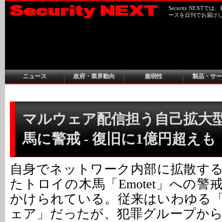
Security NEX
ースを日刊でお届け
ニュース
政府・業界動向
脆弱性
製品・サー
マルウェア配信担う自己拡大
馬に警戒 - 復旧に1億円超えも
自身でネットワーク内部に拡散す
たトロイの木馬「Emotet」への
かけられている。従来はいわゆる
ェア」だったが、犯罪グループか