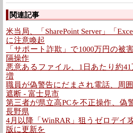
関連記事
米当局、「SharePoint Server」「
に注意喚起
「サポート詐欺」で1000万円の被害
隔操作
悪意あるファイル、1日あたり約41万
増
職員が偽警告にだまされ電話、周囲
遮断 - 富士見市
第三者が県立高PCを不正操作、偽警
長野県
4月以降「WinRAR」狙うゼロデイ攻
版に更新を