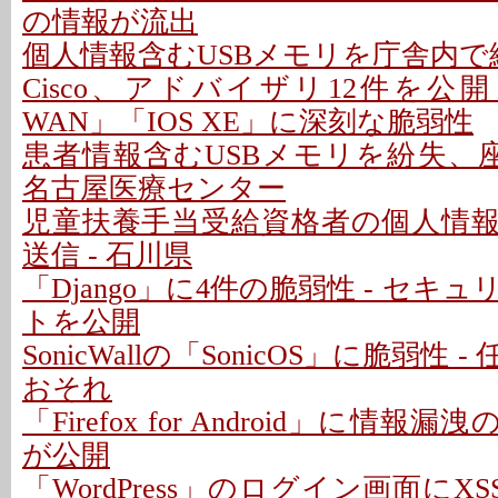
の情報が流出
個人情報含むUSBメモリを庁舎内で紛
Cisco、アドバイザリ12件を公開 - 「C
WAN」「IOS XE」に深刻な脆弱性
患者情報含むUSBメモリを紛失、座
名古屋医療センター
児童扶養手当受給資格者の個人情
送信 - 石川県
「Django」に4件の脆弱性 - セキ
トを公開
SonicWallの「SonicOS」に脆弱性
おそれ
「Firefox for Android」に情報
が公開
「WordPress」のログイン画面にXS