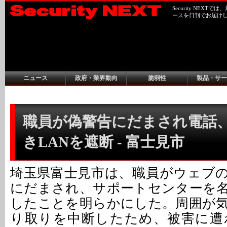
Security NEX
ースを日刊でお届け
ニュース
政府・業界動向
脆弱性
製品・サー
職員が偽警告にだまされ電話
きLANを遮断 - 富士見市
埼玉県富士見市は、職員がウェブ
にだまされ、サポートセンターを
したことを明らかにした。周囲が
り取りを中断したため、被害に遭