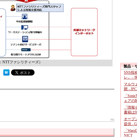
NTTファシリティーズ）
製品・
SNS
 ）
レ」 -
マルウ
開 - JP
「Soni
ェアの
「情報セ
書籍は9
オープ
PR
提供 - 
「War
NICT