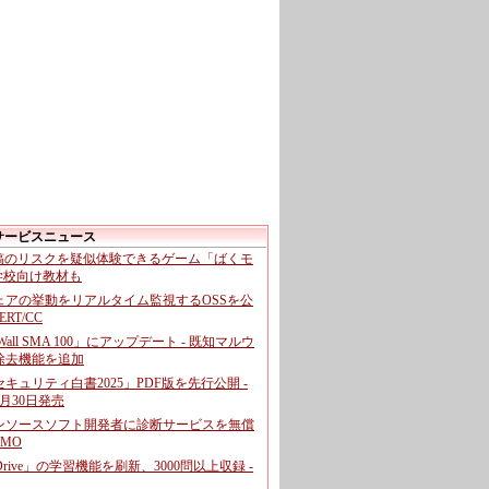
サービスニュース
投稿のリスクを疑似体験できるゲーム「ばくモ
 学校向け教材も
ェアの挙動をリアルタイム監視するOSSを公
CERT/CC
cWall SMA 100」にアップデート - 既知マルウ
除去機能を追加
キュリティ白書2025」PDF版を先行公開 -
月30日発売
ンソースソフト開発者に診断サービスを無償
GMO
pDrive」の学習機能を刷新、3000問以上収録 -