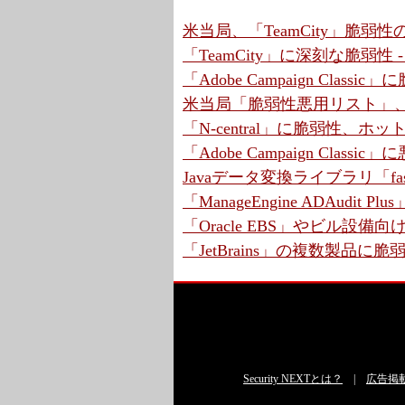
米当局、「TeamCity」脆弱
「TeamCity」に深刻な脆弱性
「Adobe Campaign Cla
米当局「脆弱性悪用リスト」、7
「N-central」に脆弱性、ホ
「Adobe Campaign Cla
Javaデータ変換ライブラリ「fas
「ManageEngine ADAudit 
「Oracle EBS」やビル設
「JetBrains」の複数製品に
Security NEXTとは？
|
広告掲