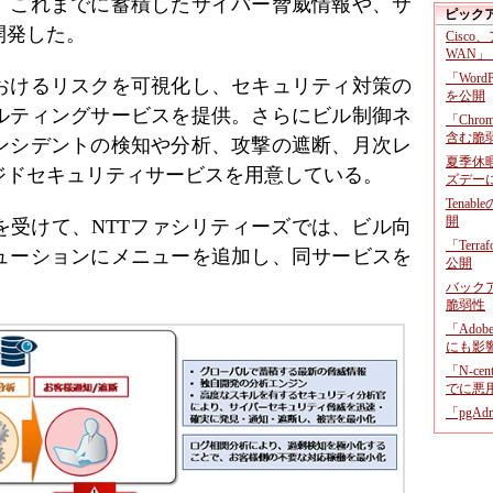
。これまでに蓄積したサイバー脅威情報や、サ
ピック
開発した。
Cisco
WAN」
「Wor
おけるリスクを可視化し、セキュリティ対策の
を公開
ルティングサービスを提供。さらにビル制御ネ
「Chr
含む脆
ンシデントの検知や分析、攻撃の遮断、月次レ
夏季休
ジドセキュリティサービスを用意している。
ズデー
Tenab
開
を受けて、NTTファシリティーズでは、ビル向
「Terr
ューションにメニューを追加し、同サービスを
公開
。
バックア
脆弱性
「Adob
にも影
「N-c
でに悪
「pgA