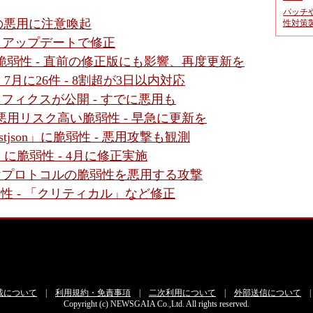
パッチ
性の悪用に注意喚起
性対策
 - アップデートで修正
ssic」に脆弱性 - 直前の修正版にも影響、再度更新を
月に26件 - 8割超が3日以内対応
ットフィクスが公開 - すでに悪用も
ssic」に悪用リスク高い脆弱性 - 早急に更新を
tjson」に脆弱性 - 悪用攻撃も観測
Plus」に脆弱性 - 4月に修正実施
備向けプロトコルの脆弱性を悪用する攻撃
脆弱性 - 「クリティカル」など修正
載について
|
利用規約・免責事項
|
二次利用について
|
外部送信について
Copyright (c) NEWSGAIA Co.,Ltd. All rights reserved.