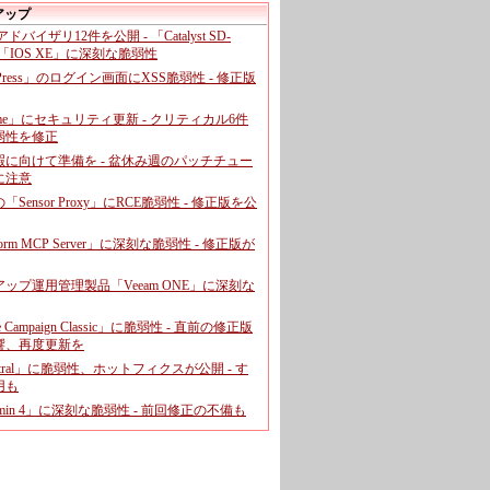
アップ
、アドバイザリ12件を公開 - 「Catalyst SD-
「IOS XE」に深刻な脆弱性
dPress」のログイン画面にXSS脆弱性 - 修正版
ome」にセキュリティ更新 - クリティカル6件
弱性を修正
暇に向けて準備を - 盆休み週のパッチチュー
に注意
leの「Sensor Proxy」にRCE脆弱性 - 修正版を公
aform MCP Server」に深刻な脆弱性 - 修正版が
ップ運用管理製品「Veeam ONE」に深刻な
e Campaign Classic」に脆弱性 - 直前の修正版
響、再度更新を
entral」に脆弱性、ホットフィクスが公開 - す
用も
dmin 4」に深刻な脆弱性 - 前回修正の不備も