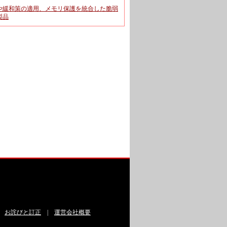
や緩和策の適用、メモリ保護を統合した脆弱
製品
|
お詫びと訂正
|
運営会社概要