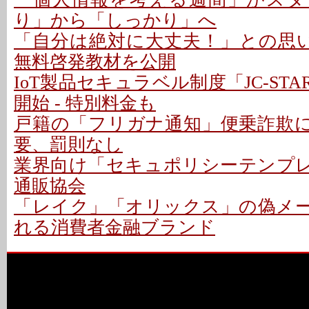
り」から「しっかり」へ
「自分は絶対に大丈夫！」との思い
無料啓発教材を公開
IoT製品セキュラベル制度「JC-ST
開始 - 特別料金も
戸籍の「フリガナ通知」便乗詐欺に警
要、罰則なし
業界向け「セキュポリシーテンプレ」
通販協会
「レイク」「オリックス」の偽メール
れる消費者金融ブランド