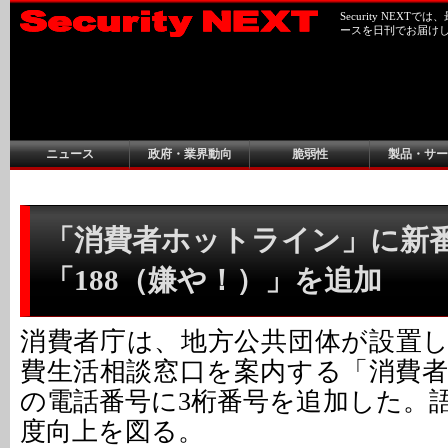
Security NEX
ースを日刊でお届け
ニュース
政府・業界動向
脆弱性
製品・サー
「消費者ホットライン」に新
「188（嫌や！）」を追加
消費者庁は、地方公共団体が設置
費生活相談窓口を案内する「消費
の電話番号に3桁番号を追加した。
度向上を図る。