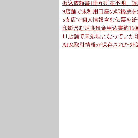
振込依頼書1冊が所在不明、誤廃
9店舗で未利用口座の印鑑票を紛
5支店で個人情報含む伝票を紛
印影含む定期預金申込書約160
11店舗で未処理となっていた印
ATM取引情報が保存された外部