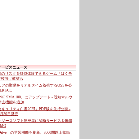
サービスニュース
投稿のリスクを疑似体験できるゲーム「ばくモ
 学校向け教材も
ェアの挙動をリアルタイム監視するOSSを公
CERT/CC
cWall SMA 100」にアップデート - 既知マルウ
除去機能を追加
キュリティ白書2025」PDF版を先行公開 -
月30日発売
ンソースソフト開発者に診断サービスを無償
GMO
pDrive」の学習機能を刷新、3000問以上収録 -