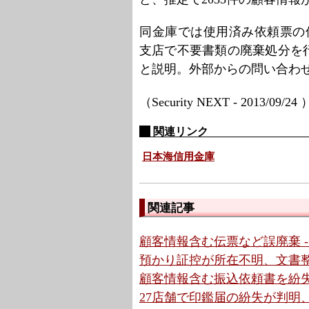
同金庫では使用済み依頼票の
支店で不要書類の廃棄処分を
と説明。外部からの問い合わ
（Security NEXT - 2013/09/24
関連リンク
日本海信用金庫
関連記事
顧客情報含む伝票など誤廃棄 -
預かり証控が所在不明、文書整
顧客情報含む振込依頼書を紛失
27店舗で印鑑届の紛失が判明、