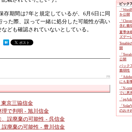
ピック
「Wor
保存期間は7年と規定しているが、6月6日に同
を公開
行った際、誤って一緒に処分した可能性が高い
「Chr
含む脆
せなども確認されていないとしている。
夏季休
ズデー
 ）
Tenab
開
「Terr
公開
バックア
脆弱性
PR
「Adob
にも影
「N-c
でに悪
「pgA
 東京三協信金
「Sola
理で判明 - 旭川信金
のおそ
、誤廃棄の可能性 - 呉信金
誤廃棄の可能性 - 豊川信金