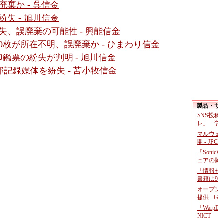
棄か - 呉信金
失 - 旭川信金
失、誤廃棄の可能性 - 興能信金
0枚が所在不明、誤廃棄か - ひまわり信金
鑑票の紛失が判明 - 旭川信金
記録媒体を紛失 - 苫小牧信金
製品・
SNS
レ」 -
マルウ
開 - JP
「Soni
ェアの
「情報セ
書籍は9
オープ
提供 - 
「War
NICT