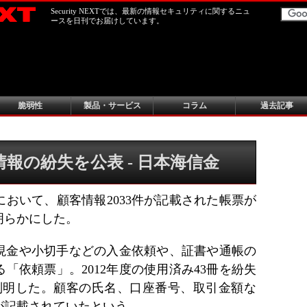
Security NEXTでは、最新の情報セキュリティに関するニュ
ースを日刊でお届けしています。
脆弱性
製品・サービス
コラム
過去記事
報の紛失を公表 - 日本海信金
おいて、顧客情報2033件が記載された帳票が
明らかにした。
現金や小切手などの入金依頼や、証書や通帳の
「依頼票」。2012年度の使用済み43冊を紛失
に判明した。顧客の氏名、口座番号、取引金額な
報が記載されていたという。