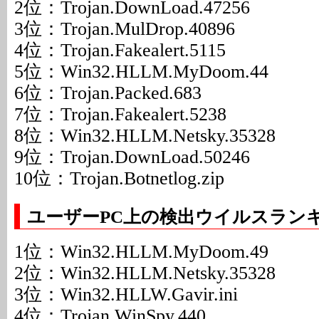
2位：Trojan.DownLoad.47256
3位：Trojan.MulDrop.40896
4位：Trojan.Fakealert.5115
5位：Win32.HLLM.MyDoom.44
6位：Trojan.Packed.683
7位：Trojan.Fakealert.5238
8位：Win32.HLLM.Netsky.35328
9位：Trojan.DownLoad.50246
10位：Trojan.Botnetlog.zip
ユーザーPC上の検出ウイルスラン
1位：Win32.HLLM.MyDoom.49
2位：Win32.HLLM.Netsky.35328
3位：Win32.HLLW.Gavir.ini
4位：Trojan.WinSpy.440