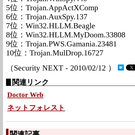
5位：Trojan.AppActXComp
6位：Trojan.AuxSpy.137
7位：Win32.HLLM.Beagle
8位：Win32.HLLM.MyDoom.33808
9位：Trojan.PWS.Gamania.23481
10位：Trojan.MulDrop.16727
（Security NEXT - 2010/02/12 ）
関連リンク
Doctor Web
ネットフォレスト
関連記事