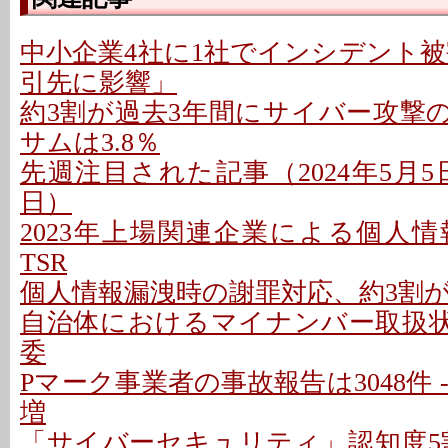
中小企業4社に1社でインシデント被害
引先に影響」
約3割が過去3年間にサイバー攻撃の
サムは3.8％
先週注目された記事（2024年5月5日〜
日）
2023年上場関連企業による個人情報
TSR
個人情報漏洩時の謝罪対応、約3割
自治体におけるマイナンバー取扱状況
委
Pマーク事業者の事故報告は3048件 -
増
「サイバーセキュリティ」認知度5割