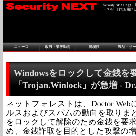
Security NEX
ースを日刊でお届け
ニュース
政府・業界動向
脆弱性
製品・サー
Windowsをロックして金銭を
「Trojan.Winlock」が急増 - 
ネットフォレストは、Doctor We
ルスおよびスパムの動向を取りまとめ
をロックして解除のため金銭を要
め、金銭詐取を目的とした攻撃の