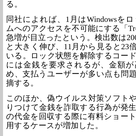
る。
同社によれば、1月はWindows
ムへのアクセスを不可能にする「Trojan
急増が目立ったという。検出数は200
と大きく伸び、11月から見ると23
いる。ロック状態を解除するコー
には金銭を要求されるが、金額が
め、支払うユーザーが多い点も問
摘する。
このほか、偽ウイルス対策ソフト
りつけて金銭を詐取する行為が発
の代金を回収する際に有料ショー
用するケースが増加した。