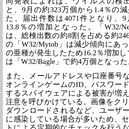
同発表によれば、ウイルスの検出
と、9月の約323万個から1.4％
た、届出件数は4071件となり、9
13.8％の増加となった。「W32/Ne
は、総検出数の約8割を占める約24
の「W32/Mytob」は減少傾向に
の亜種が発生したため16.2％増加し
は「W32/Bagle」で約4万個となっ
また、メールアドレスや口座番号
オンラインゲームのID、パスワー
するスパイウェアによる被害が増
注意を呼びかけている。画像をク
ダウンロードされるなど、ユーザ
に感染している場合が多いため、
トによる定期的なチェックを行う