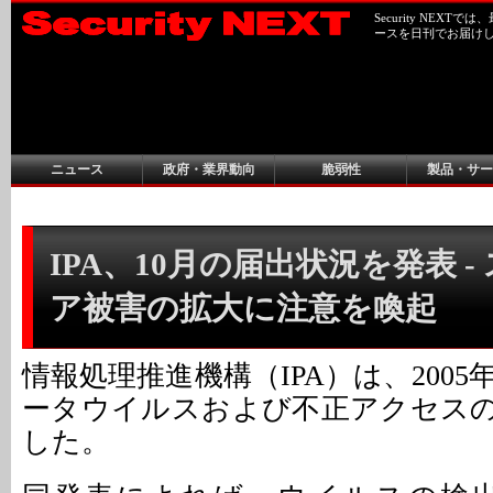
Security NEX
ースを日刊でお届け
ニュース
政府・業界動向
脆弱性
製品・サー
IPA、10月の届出状況を発表 -
ア被害の拡大に注意を喚起
情報処理推進機構（IPA）は、2005
ータウイルスおよび不正アクセス
した。