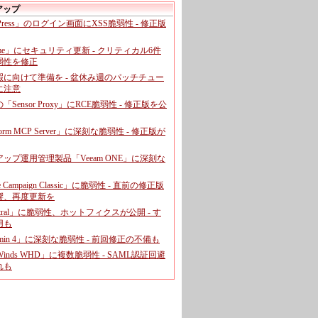
アップ
dPress」のログイン画面にXSS脆弱性 - 修正版
ome」にセキュリティ更新 - クリティカル6件
弱性を修正
暇に向けて準備を - 盆休み週のパッチチュー
に注意
leの「Sensor Proxy」にRCE脆弱性 - 修正版を公
aform MCP Server」に深刻な脆弱性 - 修正版が
ップ運用管理製品「Veeam ONE」に深刻な
e Campaign Classic」に脆弱性 - 直前の修正版
響、再度更新を
entral」に脆弱性、ホットフィクスが公開 - す
用も
dmin 4」に深刻な脆弱性 - 前回修正の不備も
rWinds WHD」に複数脆弱性 - SAML認証回避
れも