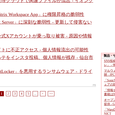
理クラウドで関連ファイルが流出 - イオング
trix Workspace App」に権限昇格の脆弱性
eport Server」に深刻な脆弱性 - 更新して侵害ない
式Xアカウントが乗っ取り被害 - 原因や情報
トに不正アクセス - 個人情報流出の可能性
製品・
テをインスタ投稿、個人情報が残存 - 仙台市
SNS
レ」 -
BitLocker」を悪用するランサムウェア - ドライ
マルウ
開 - JP
「Soni
ェアの
PR
「情報セ
1
2
3
4
5
...
>
>>
書籍は9
オープ
提供 - 
「War
NICT