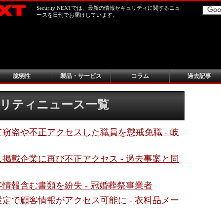
Security NEXTでは、最新の情報セキュリティに関するニュ
ースを日刊でお届けしています。
脆弱性
製品・サービス
コラム
過去記事
キュリティニュース一覧
窃盗や不正アクセスした職員を懲戒免職 - 岐
掲載企業に再び不正アクセス - 過去事案と同
情報含む書類を紛失 - 冠婚葬祭事業者
定で顧客情報がアクセス可能に - 衣料品メー