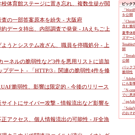
学校体育館ステージに置き忘れ、複数生徒が閲
ピック
「Wor
を公開
査の一部答案原本を紛失 - 大阪府
「Chr
含む脆
約データ持出、内部調査で発覚 - JAえちご上
夏季休
ズデー
ようとシステム改ざん、職員を停職処分 - 上
Tenab
開
「Terr
uxカーネルの脆弱性など3件を悪用リストに追加
公開
バックア
アップデート - 「HTTP/3」関連の脆弱性4件を修
脆弱性
「Adob
にも影
」にUAF脆弱性、影響は限定的 - 今後のリリース
「N-c
でに悪
「pgA
サイトにサイバー攻撃 - 情報流出など影響を
「Sola
のおそ
正アクセス、個人情報流出の可能性 - JF全漁