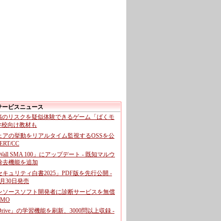
サービスニュース
投稿のリスクを疑似体験できるゲーム「ばくモ
 学校向け教材も
ェアの挙動をリアルタイム監視するOSSを公
CERT/CC
cWall SMA 100」にアップデート - 既知マルウ
除去機能を追加
キュリティ白書2025」PDF版を先行公開 -
月30日発売
ンソースソフト開発者に診断サービスを無償
GMO
pDrive」の学習機能を刷新、3000問以上収録 -