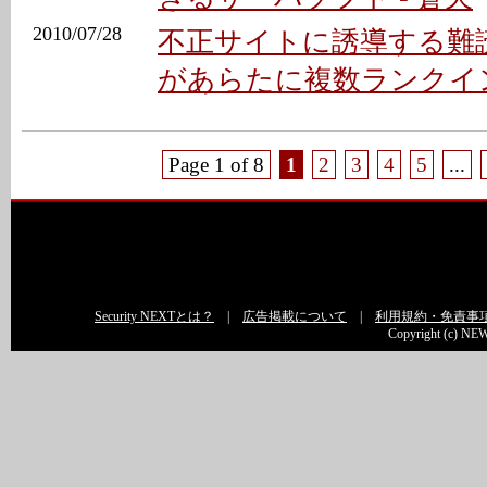
2010/07/28
不正サイトに誘導する難
があらたに複数ランクイン 
Page 1 of 8
1
2
3
4
5
...
Security NEXTとは？
|
広告掲載について
|
利用規約・免責事
Copyright (c) NEW