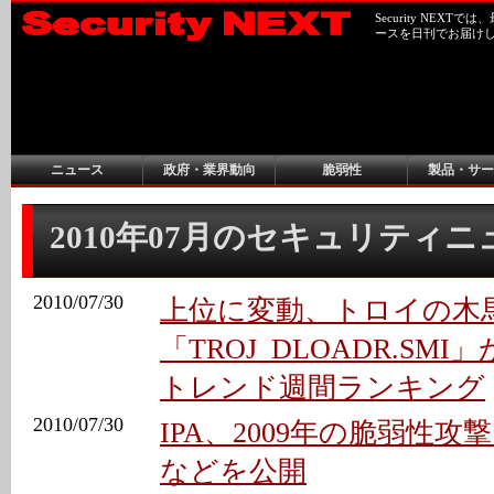
Security NEX
ースを日刊でお届け
ニュース
政府・業界動向
脆弱性
製品・サー
2010年07月のセキュリティ
2010/07/30
上位に変動、トロイの木
「TROJ_DLOADR.SMI
トレンド週間ランキング
2010/07/30
IPA、2009年の脆弱性
などを公開