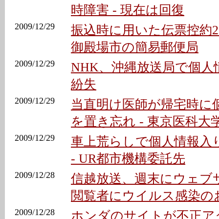
時障害 - 現在は回復
2009/12/29
振込時に用いた伝票控約27
御殿場市の簡易郵便局
2009/12/29
NHK、沖縄放送局で個人
紛失
2009/12/29
当直明け医師が帰宅時に個
を置き忘れ - 東京医科大
2009/12/29
車上荒らしで個人情報入
- UR都市機構委託先
2009/12/28
信越放送、週末にウェブサ
閲覧者にウイルス感染の
2009/12/28
ホンダのサイトが不正ア