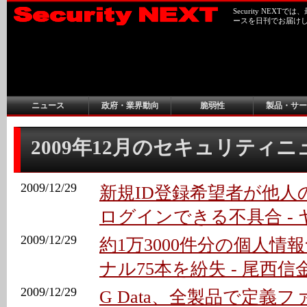
Security NEX
ースを日刊でお届け
ニュース
政府・業界動向
脆弱性
製品・サー
2009年12月のセキュリティ
2009/12/29
新規ID登録希望者が他人
ログインできる不具合 - 
2009/12/29
約1万3000件分の個人情
ナル75本を紛失 - 尾西信
2009/12/29
G Data、全製品で定義