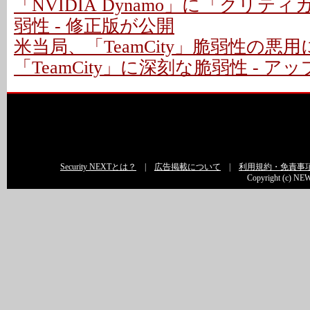
「NVIDIA Dynamo」に「クリテ
弱性 - 修正版が公開
米当局、「TeamCity」脆弱性の悪
「TeamCity」に深刻な脆弱性 - 
Security NEXTとは？
|
広告掲載について
|
利用規約・免責事
Copyright (c) NEW