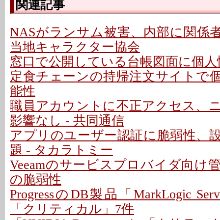
関連記事
NASがランサム被害、内部に関係者
当地キャラクター協会
窓口で公開している台帳図面に個人情
定食チェーンの持帰注文サイトで
能性
職員アカウントに不正アクセス、
影響なし - 共同通信
アプリのユーザー認証に脆弱性、
題 - タカラトミー
Veeamのサービスプロバイダ向け
の脆弱性
ProgressのDB製品「MarkLogic S
「クリティカル」7件