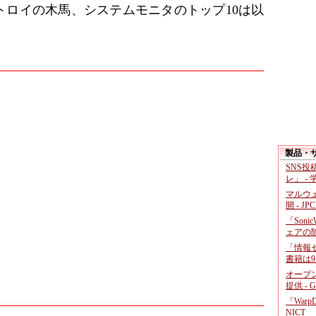
トロイの木馬、システムモニタのトップ10は以
製品・
SNS
レ」 -
マルウ
開 - JP
「Soni
ェアの
「情報セ
書籍は9
オープ
提供 - 
「War
NICT