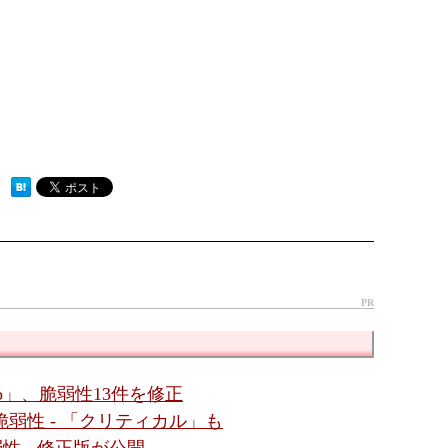
 ）
PR
b」、脆弱性13件を修正
4件の脆弱性 - 「クリティカル」も
脆弱性 - 修正版が公開