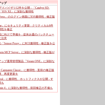
アップ
、アドバイザリ12件を公開 - 「Catalyst SD-
「IOS XE」に深刻な脆弱性
dPress」のログイン画面にXSS脆弱性 - 修正版
ome」にセキュリティ更新 - クリティカル6件
弱性を修正
暇に向けて準備を - 盆休み週のパッチチュー
に注意
leの「Sensor Proxy」にRCE脆弱性 - 修正版を公
aform MCP Server」に深刻な脆弱性 - 修正版が
ップ運用管理製品「Veeam ONE」に深刻な
e Campaign Classic」に脆弱性 - 直前の修正版
響、再度更新を
entral」に脆弱性、ホットフィクスが公開 - す
用も
dmin 4」に深刻な脆弱性 - 前回修正の不備も