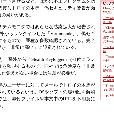
ロードさせるなど、ほかの不正プログラムを誘
ピック
悪質なトロイの木馬。偽セキュリティ警告が頻
Cisco
WAN」
染の疑いがある。
「Wor
を公開
ステムモニタではあらたな感染拡大が報告され
「Chr
含む脆
からランクインした「Virtumonde」。偽セキ
夏季休
するもので、亜種が多数確認されている。完全
ズデー
度が「非常に高い」に設定されている。
Tenab
開
「Terr
から「Stealth Keylogger」が1位にラン
公開
作を監視するもので、同社では危険度を「非常
バックア
脆弱性
した覚えがない場合には注意が必要だ。
「Adob
にも影
定のユーザーに対してメールでトロイの木馬が
「N-c
でに悪
されているという。OSやソフトの脆弱性を解消
「pgA
では、添付ファイルや本文中のURLを不用意に
る。