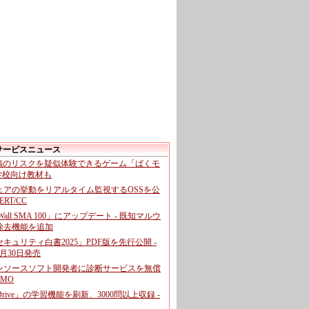
サービスニュース
投稿のリスクを疑似体験できるゲーム「ばくモ
 学校向け教材も
ェアの挙動をリアルタイム監視するOSSを公
CERT/CC
cWall SMA 100」にアップデート - 既知マルウ
除去機能を追加
キュリティ白書2025」PDF版を先行公開 -
月30日発売
ンソースソフト開発者に診断サービスを無償
GMO
pDrive」の学習機能を刷新、3000問以上収録 -