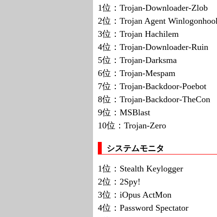
1位：Trojan-Downloader-Zlob
2位：Trojan Agent Winlogonhoo
3位：Trojan Hachilem
4位：Trojan-Downloader-Ruin
5位：Trojan-Darksma
6位：Trojan-Mespam
7位：Trojan-Backdoor-Poebot
8位：Trojan-Backdoor-TheCon
9位：MSBlast
10位：Trojan-Zero
システムモニタ
1位：Stealth Keylogger
2位：2Spy!
3位：iOpus ActMon
4位：Password Spectator