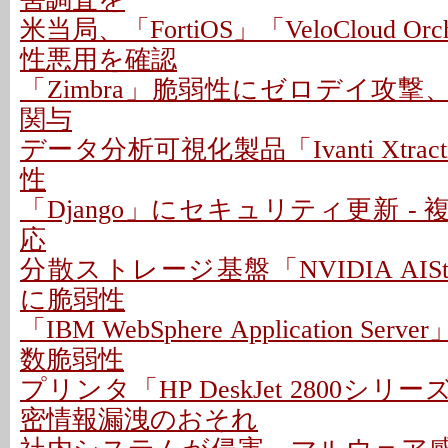
米当局、「FortiOS」「VeloCloud Orc
性悪用を確認
「Zimbra」脆弱性にゼロデイ攻
関与
データ分析可視化製品「Ivanti Xtra
性
「Django」にセキュリティ更新 -
応
分散ストレージ基盤「NVIDIA AIStore
に脆弱性
「IBM WebSphere Application S
数脆弱性
プリンタ「HP DeskJet 2800シリ
密情報漏洩のおそれ