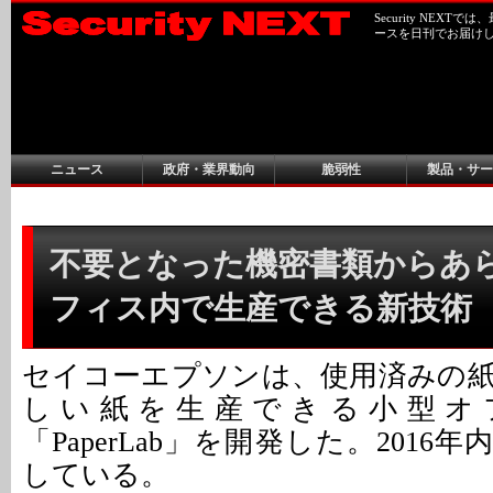
Security NEX
ースを日刊でお届け
ニュース
政府・業界動向
脆弱性
製品・サー
不要となった機密書類からあ
フィス内で生産できる新技術
セイコーエプソンは、使用済みの
しい紙を生産できる小型オ
「PaperLab」を開発した。2016
している。