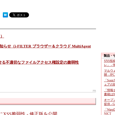
 ）
0）
i-FILTER ブラウザー＆クラウド MultiAgent
製品・
SNS
おける不適切なファイルアクセス権設定の脆弱性
レ」 -
マルウ
開 - JP
「Soni
ェアの
「情報セ
PR
書籍は9
オープ
提供 - 
「War
面にXSS脆弱性 - 修正版を公開
NICT