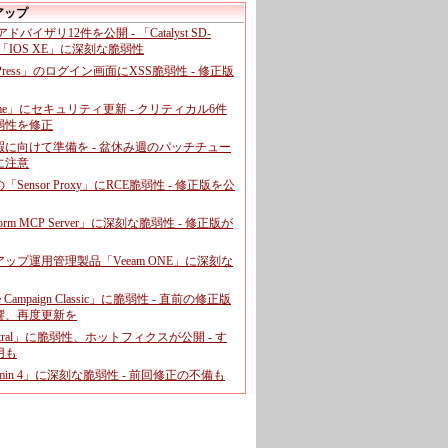
アップ
、アドバイザリ12件を公開 - 「Catalyst SD-
「IOS XE」に深刻な脆弱性
dPress」のログイン画面にXSS脆弱性 - 修正版
ome」にセキュリティ更新 - クリティカル6件
弱性を修正
暇に向けて準備を - 盆休み週のパッチチュー
に注意
leの「Sensor Proxy」にRCE脆弱性 - 修正版を公
aform MCP Server」に深刻な脆弱性 - 修正版が
ップ運用管理製品「Veeam ONE」に深刻な
e Campaign Classic」に脆弱性 - 直前の修正版
響、再度更新を
entral」に脆弱性、ホットフィクスが公開 - す
用も
dmin 4」に深刻な脆弱性 - 前回修正の不備も