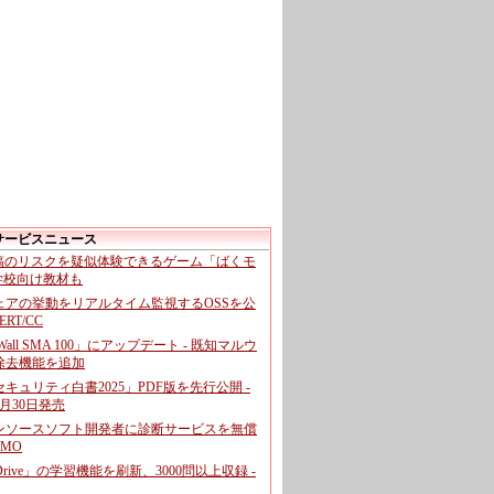
サービスニュース
投稿のリスクを疑似体験できるゲーム「ばくモ
 学校向け教材も
ェアの挙動をリアルタイム監視するOSSを公
CERT/CC
cWall SMA 100」にアップデート - 既知マルウ
除去機能を追加
キュリティ白書2025」PDF版を先行公開 -
月30日発売
ンソースソフト開発者に診断サービスを無償
GMO
pDrive」の学習機能を刷新、3000問以上収録 -