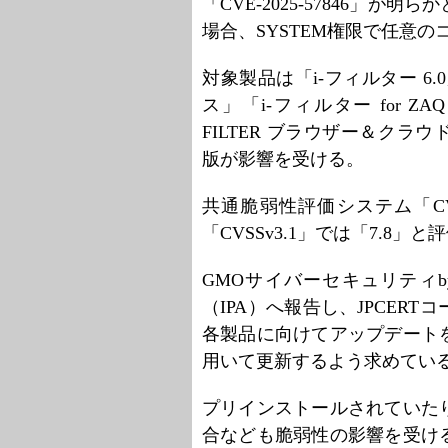
「CVE-2025-57846」
場合、SYSTEM権限で任意
対象製品は「i-フィルター 6.
ス」「i-フィルター for ZA
FILTER ブラウザー＆クラウド Mul
版が影響を受ける。
共通脆弱性評価システム「CVS
「CVSSv3.1」では「7.8」
GMOサイバーセキュリティ
（IPA）へ報告し、JPCER
各製品に向けてアップデート
用いて更新するよう求めてい
プリインストールされていた
合なども脆弱性の影響を受け