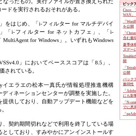
が明らかとなったもの。実行ファイルが置き換えられた
ピック
のコードを実行されるおそれがある。
Cisco
WAN」
「Wor
0」をはじめ、「i-フィルター for マルチデバイ
を公開
Q」「i-フィルター for ネットカフェ」、「i-
「Chr
含む脆
tiAgent for Windows」。いずれもWindows
夏季休
ズデー
Tenab
開
Sv4.0」においてベーススコアは「8.5」、
「Terr
と評価されている。
公開
バックア
byイエラエの松本一真氏が情報処理推進機構
脆弱性
「Adob
Tコーディネーションセンターが調整を実施した。
にも影
を提供しており、自動アップデート機能などを
「N-c
でに悪
る。
「pgA
り、契約期間切れなどで利用を終了している場
るとしており、すみやかにアンインストールす