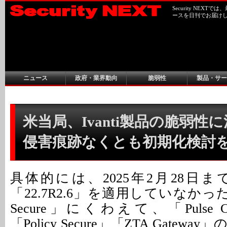
Security NEX
ースを日刊でお届け
ニュース
政府・業界動向
脆弱性
製品・サー
米当局、Ivanti製品の脆弱性に
侵害痕跡なくとも初期化検討
具体的には、2025年2月28日
「22.7R2.6」を適用していなかった「Iva
Secure」にくわえて、「Pulse Conn
「Policy Secure」「ZTA Gate