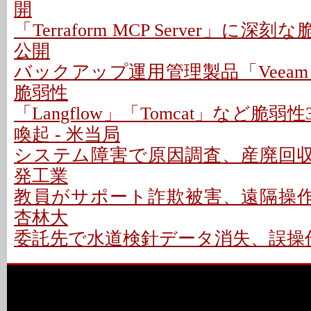
開
「Terraform MCP Server」に深
公開
バックアップ運用管理製品「Veeam
脆弱性
「Langflow」「Tomcat」など脆
喚起 - 米当局
システム障害で原因調査、産廃回収は
発工業
教員がサポート詐欺被害、遠隔操作P
杏林大
委託先で水道検針データ消失、誤操作