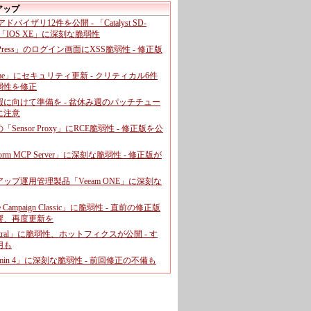
アップ
、アドバイザリ12件を公開 - 「Catalyst SD-
「IOS XE」に深刻な脆弱性
dPress」のログイン画面にXSS脆弱性 - 修正版
ome」にセキュリティ更新 - クリティカル6件
弱性を修正
暇に向けて準備を - 盆休み週のパッチチュー
に注意
leの「Sensor Proxy」にRCE脆弱性 - 修正版を公
aform MCP Server」に深刻な脆弱性 - 修正版が
ップ運用管理製品「Veeam ONE」に深刻な
e Campaign Classic」に脆弱性 - 直前の修正版
響、再度更新を
entral」に脆弱性、ホットフィクスが公開 - す
用も
dmin 4」に深刻な脆弱性 - 前回修正の不備も