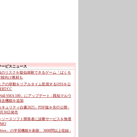
サービスニュース
投稿のリスクを疑似体験できるゲーム「ばくモ
 学校向け教材も
ェアの挙動をリアルタイム監視するOSSを公
CERT/CC
cWall SMA 100」にアップデート - 既知マルウ
除去機能を追加
キュリティ白書2025」PDF版を先行公開 -
月30日発売
ンソースソフト開発者に診断サービスを無償
GMO
pDrive」の学習機能を刷新、3000問以上収録 -