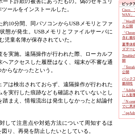
ポート詐欺の被害にあったもの。偽のセキュリ
ピック
作ツールをインストールした。
Cisco
WAN」
「Wor
約10分間、同パソコンからUSBメモリとファ
を公開
状態が発生。USBメモリとファイルサーバに
「Chr
含む脆
含む児童名簿が保存されていた。
夏季休
ズデー
査を実施。遠隔操作が行われた際、ローカルフ
Tenab
開
末へアクセスした履歴はなく、端末が不審な通
「Terr
つからなかったという。
公開
バックア
ウェアは検出されておらず、遠隔操作が行われた
脆弱性
「Adob
ムを実行した痕跡なども確認されていないとし
にも影
を踏まえ、情報流出は発生しなかったと結論付
「N-c
でに悪
「pgA
対して注意点や対処方法について周知するほ
を図り、再発を防止したいとしている。