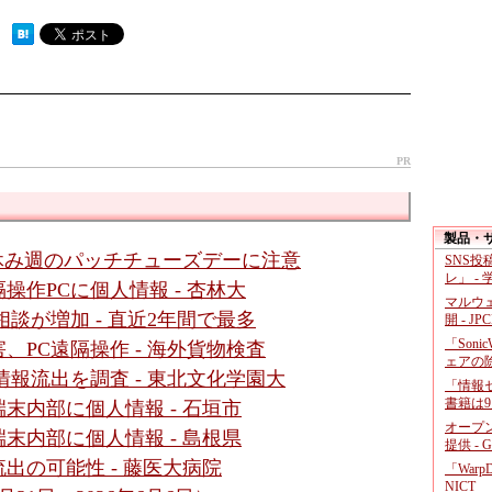
 ）
PR
製品・
盆休み週のパッチチューズデーに注意
SNS
レ」 -
作PCに個人情報 - 杏林大
マルウ
談が増加 - 直近2年間で最多
開 - JP
「Soni
PC遠隔操作 - 海外貨物検査
ェアの
報流出を調査 - 東北文化学園大
「情報セ
書籍は9
末内部に個人情報 - 石垣市
オープ
末内部に個人情報 - 島根県
提供 - 
出の可能性 - 藤医大病院
「War
NICT