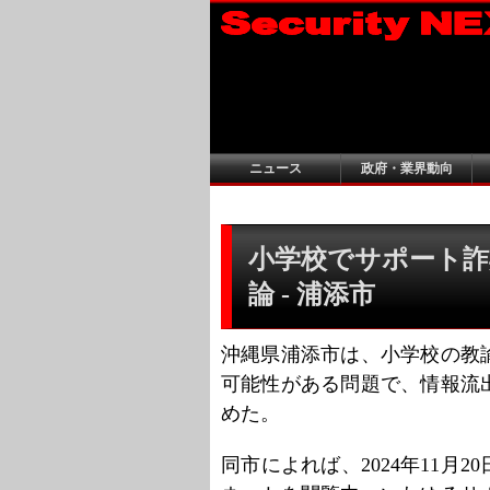
ニュース
政府・業界動向
小学校でサポート詐
論 - 浦添市
沖縄県浦添市は、小学校の教
可能性がある問題で、情報流
めた。
同市によれば、2024年11月