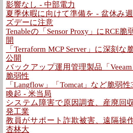
影響なし - 中部電力
夏季休暇に向けて準備を - 盆休み
ズデーに注意
Tenableの「Sensor Proxy」にRC
開
「Terraform MCP Server」に深
公開
バックアップ運用管理製品「Veeam
脆弱性
「Langflow」「Tomcat」など脆
喚起 - 米当局
システム障害で原因調査、産廃回収は
発工業
教員がサポート詐欺被害、遠隔操作P
杏林大