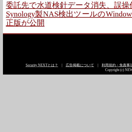
委託先で水道検針データ消失、誤操作
Synology製NAS検出ツールのWindo
正版が公開
Security NEXTとは？
|
広告掲載について
|
利用規約・免責事
Copyright (c) NEW