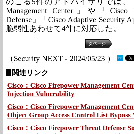
のこる5件のアドバイザリでは、「Cisco
Management Center」や「Cisco Fi
Defense」「Cisco Adaptive Securit
脆弱性あわせて4件に対応した。
（Security NEXT - 2024/05/23 ）
関連リンク
Cisco：Cisco Firepower Management Cen
Injection Vulnerability
Cisco：Cisco Firepower Management Cent
Object Group Access Control List Bypass 
Cisco：Cisco Firepower Threat Defense S