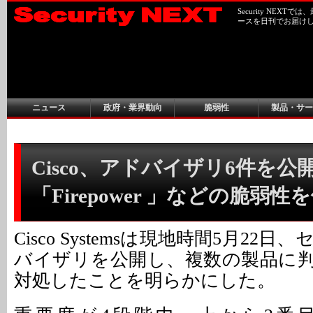
Security NEX
ースを日刊でお届け
ニュース
政府・業界動向
脆弱性
製品・サー
Cisco、アドバイザリ6件を公開
「Firepower 」などの脆弱性
Cisco Systemsは現地時間5月22
バイザリを公開し、複数の製品に
対処したことを明らかにした。