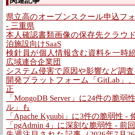
関連記事
県立高のオープンスクール申込フ
- 三重県
本人確認書類画像の保存先クラウドに
泊施設向けSaaS
検針員が個人情報含む資料を一時紛失
広域連合企業団
システム侵害で原因や影響など調査 -
開発プラットフォーム「GitLab」
正
「MongoDB Server」に24件の脆
ル」も
「Apache Kyuubi」に3件の脆弱性 
「pgAdmin 4」に深刻な脆弱性 - 
先週注目された記事（2026年7月26日