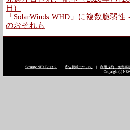
日）
「SolarWinds WHD」に複数脆弱性
のおそれも
Security NEXTとは？
|
広告掲載について
|
利用規約・免責事
Copyright (c) NEW