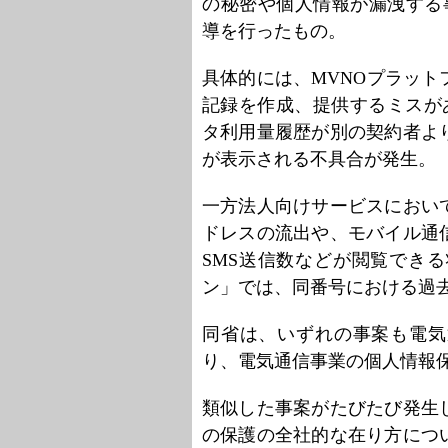
の秘密や個人情報が漏洩する
導を行ったもの。
具体的には、MVNOプラッ
記録を作成、提供するミスがあ
タ利用量履歴が別の契約者よ
が表示される不具合が発生。
一方法人向けサービスにおい
ドレスの流出や、モバイル通
SMS送信数などが閲覧できる
ン」では、同番号における過
同省は、いずれの事案も電気
り、電気通信事業の個人情報
類似した事案がたびたび発生
の保護の全社的な在り方につ