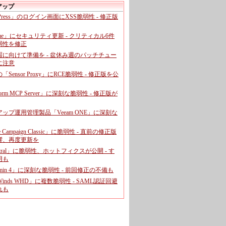
アップ
dPress」のログイン画面にXSS脆弱性 - 修正版
ome」にセキュリティ更新 - クリティカル6件
弱性を修正
暇に向けて準備を - 盆休み週のパッチチュー
に注意
leの「Sensor Proxy」にRCE脆弱性 - 修正版を公
aform MCP Server」に深刻な脆弱性 - 修正版が
ップ運用管理製品「Veeam ONE」に深刻な
e Campaign Classic」に脆弱性 - 直前の修正版
響、再度更新を
entral」に脆弱性、ホットフィクスが公開 - す
用も
dmin 4」に深刻な脆弱性 - 前回修正の不備も
rWinds WHD」に複数脆弱性 - SAML認証回避
れも