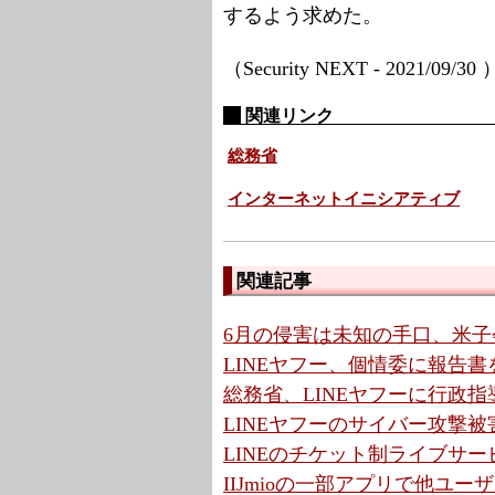
するよう求めた。
（Security NEXT - 2021/09/30
関連リンク
総務省
インターネットイニシアティブ
関連記事
6月の侵害は未知の手口、米子
LINEヤフー、個情委に報告書
総務省、LINEヤフーに行政指
LINEヤフーのサイバー攻撃被害
LINEのチケット制ライブサー
IIJmioの一部アプリで他ユ