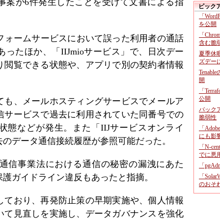
事案が6件発生したことを受けて文書による指
ピック
「Wor
を公開
「Chr
トフォームサービスにおいて誤った利用者の通話
含む脆
ったほか、「IIJmioサービス」で、日次デー
夏季休
ズデー
り閲覧できる状態や、アプリで別の契約者情報
Tenab
開
「Terr
公開
ても、メールホスティングサービスでメールア
バックア
信サービスで過去に利用されていた同番号での
脆弱性
状態などが発生。また「IIJサービスオンライ
「Adob
にも影
去のデータ通信接続履歴が参照可能だった。
「N-c
でに悪
通信事業法における通信の秘密の漏洩にあた
「pgA
保護ガイドライン違反もあったと指摘。
「Sola
のおそ
しており、再発防止策の早期実施や、個人情報
いて見直しを実施し、データガバナンスを強化