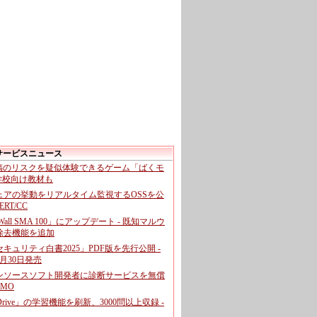
サービスニュース
投稿のリスクを疑似体験できるゲーム「ばくモ
 学校向け教材も
ェアの挙動をリアルタイム監視するOSSを公
CERT/CC
cWall SMA 100」にアップデート - 既知マルウ
除去機能を追加
キュリティ白書2025」PDF版を先行公開 -
月30日発売
ンソースソフト開発者に診断サービスを無償
GMO
pDrive」の学習機能を刷新、3000問以上収録 -