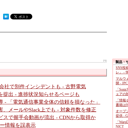
 ）
PR
製品・
SNS
レ」 -
マルウ
開 - JP
会社で別件インシデントも - 古野電気
「Soni
を提出 - 進捗状況知らせるページも
ェアの
「情報セ
導 - 「電気通信事業全体の信頼を損なった」
書籍は9
、メールやSlack上でも - 対象件数を修正
オープ
提供 - 
ビスで握手会動画が流出 - CDNから取得か
「War
ーザー情報を誤表示
NICT