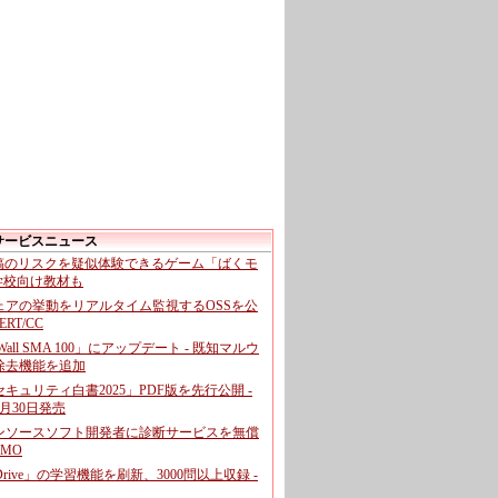
サービスニュース
投稿のリスクを疑似体験できるゲーム「ばくモ
 学校向け教材も
ェアの挙動をリアルタイム監視するOSSを公
CERT/CC
cWall SMA 100」にアップデート - 既知マルウ
除去機能を追加
キュリティ白書2025」PDF版を先行公開 -
月30日発売
ンソースソフト開発者に診断サービスを無償
GMO
pDrive」の学習機能を刷新、3000問以上収録 -