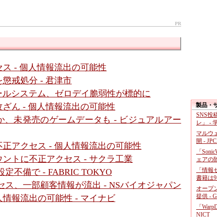
PR
ス - 個人情報流出の可能性
懲戒処分 - 君津市
メールシステム、ゼロデイ脆弱性が標的に
製品・
ざん - 個人情報流出の可能性
SNS
、未発売のゲームデータも - ビジュアルアー
レ」 -
マルウ
開 - JP
正アクセス - 個人情報流出の可能性
「Soni
ントに不正アクセス - サクラ工業
ェアの
「情報セ
備で - FABRIC TOKYO
書籍は9
ス、一部顧客情報が流出 - NSバイオジャパン
オープ
提供 - 
情報流出の可能性 - マイナビ
「War
NICT