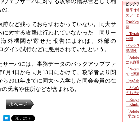
のウェブサーバに対する攻撃の踏み台として利
ピック
もの。
夏季休
ズデー
Tenab
痕跡など残っておらずわかっていない。同大サ
開
内に対する攻撃は行われていなかった。同サー
「Terr
公開
て海外機関が寄せた報告によれば、外部の
バックア
対するログイン試行などに悪用されていたという。
脆弱性
「Adob
にも影
たサーバには、事務データのバックアップファ
「N-c
年8月4日から同月13日にかけて、攻撃者より閲
でに悪
から2011年までに同大へ入学した同会会員の在
「pgA
「Sola
人分の氏名や住所などが含まれる。
のおそ
「Ruby
「KindaR
「Adob
- 早急
 ）