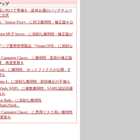
アップ
暇に向けて準備を - 盆休み週のパッチチュー
に注意
leの「Sensor Proxy」にRCE脆弱性 - 修正版を公
aform MCP Server」に深刻な脆弱性 - 修正版が
ップ運用管理製品「Veeam ONE」に深刻な
e Campaign Classic」に脆弱性 - 直前の修正版
響、再度更新を
entral」に脆弱性、ホットフィクスが公開 - す
用も
dmin 4」に深刻な脆弱性 - 前回修正の不備も
rWinds WHD」に複数脆弱性 - SAML認証回避
れも
 on Rails」に深刻な脆弱性
ails2Shell」
e Campaign Classic」に悪用リスク高い脆弱性
に更新を