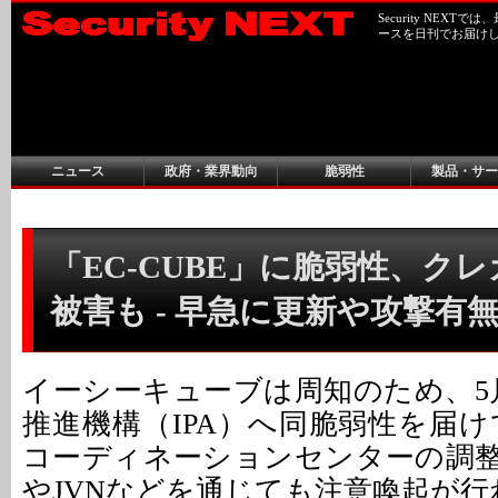
Security NEX
ースを日刊でお届け
ニュース
政府・業界動向
脆弱性
製品・サー
「EC-CUBE」に脆弱性、ク
被害も - 早急に更新や攻撃有
イーシーキューブは周知のため、5
推進機構（IPA）へ同脆弱性を届けて
コーディネーションセンターの調
やJVNなどを通じても注意喚起が