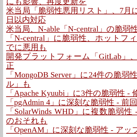
にも影響、再度更新を
米当局「脆弱性悪用リスト」、7月に26
日以内対応
米当局、N-able「N-central」の
「N-central」に脆弱性、ホットフ
でに悪用も
開発プラットフォーム「GitLab」
正
「MongoDB Server」に24件の脆
ル」も
「Apache Kyuubi」に3件の脆弱性 
「pgAdmin 4」に深刻な脆弱性 - 
「SolarWinds WHD」に複数脆弱性
のおそれも
「OpenAM」に深刻な脆弱性 - ア