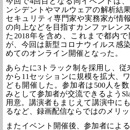
今回で4回目となる同イベントは
ンシデントやマルウェアの解析結
セキュリティ専門家や実務家が情
の向上などを目指すカンファレン
た2018年を含め、これまで都内
が、今回は新型コロナウイルス感
めてのオンライン開催となった。
あらたに3トラック制を採用し、従
から11セッションに規模を拡大、
ども開催した。参加者は500人を
みとして参加者が交流できるようSl
用意。講演者もまじえて講演中に
るなど、録画配信ならではのメリッ
またイベント開催後、参加者によ