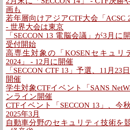
2月末に「SECCON 14」 - CTF
画も
若年層向けアジアCTF大会「ACSC 2
- 世界大会は東京
「SECCON 13 電脳会議」が3月に
受付開始
高専生対象の「KOSENセキュ
2024」 - 12月に開催
「SECCON CTF 13」予選、11月
開催
学生対象CTFイベント「SANS NetW
ンライン開催
CTFイベント「SECCON 13」、今
2025年3月
自動車分野のセキュリティ技術を競