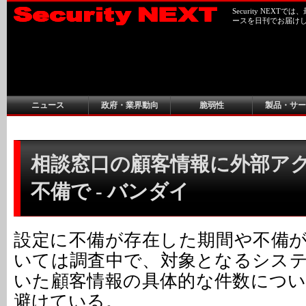
Security NEX
ースを日刊でお届け
ニュース
政府・業界動向
脆弱性
製品・サー
相談窓口の顧客情報に外部ア
不備で - バンダイ
設定に不備が存在した期間や不備
いては調査中で、対象となるシス
いた顧客情報の具体的な件数につ
避けている。