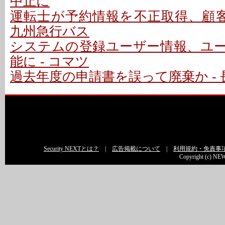
中止に
運転士が予約情報を不正取得、顧客
九州急行バス
システムの登録ユーザー情報、ユ
能に - コマツ
過去年度の申請書を誤って廃棄か - 
Security NEXTとは？
|
広告掲載について
|
利用規約・免責事
Copyright (c) NEW