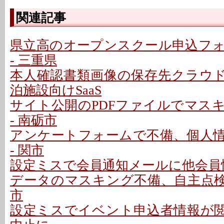
関連記事
県立高のオープンスクール申込フ
- 三重県
本人確認書類画像の保存先クラウドに
泊施設向けSaaS
サイト公開のPDFファイルでマス
- 南砺市
アンケートフォームで不備、個人
- 関市
設定ミスで会員通知メールに他会員情
データのマスキング不備、自主点検で
市
設定ミスでイベント申込者情報が閲覧