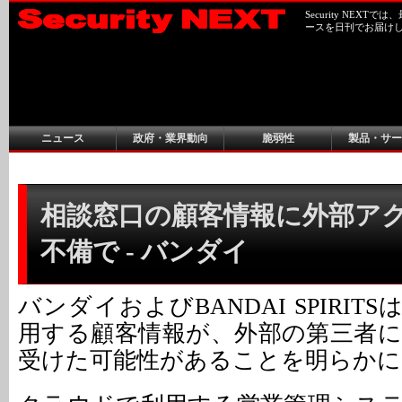
Security NEX
ースを日刊でお届け
ニュース
政府・業界動向
脆弱性
製品・サー
相談窓口の顧客情報に外部ア
不備で - バンダイ
バンダイおよびBANDAI SPIRIT
用する顧客情報が、外部の第三者
受けた可能性があることを明らかに