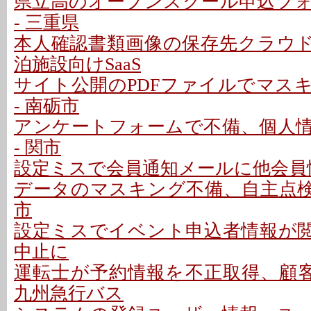
県立高のオープンスクール申込フ
- 三重県
本人確認書類画像の保存先クラウドに
泊施設向けSaaS
サイト公開のPDFファイルでマス
- 南砺市
アンケートフォームで不備、個人
- 関市
設定ミスで会員通知メールに他会員情
データのマスキング不備、自主点検で
市
設定ミスでイベント申込者情報が閲覧
中止に
運転士が予約情報を不正取得、顧客
九州急行バス