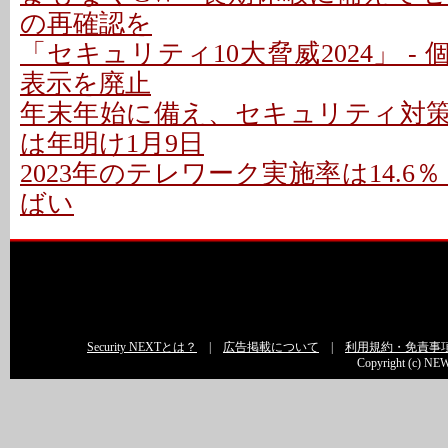
の再確認を
「セキュリティ10大脅威2024」 -
表示を廃止
年末年始に備え、セキュリティ対策を
は年明け1月9日
2023年のテレワーク実施率は14.6％
ばい
Security NEXTとは？
|
広告掲載について
|
利用規約・免責事
Copyright (c) NEW