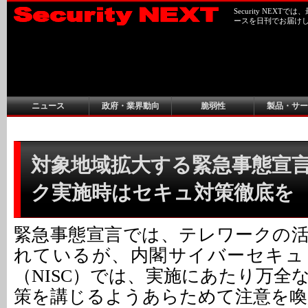
Security NEX
ースを日刊でお届け
ニュース
政府・業界動向
脆弱性
製品・サー
対象地域拡大する緊急事態宣
ク実施時はセキュ対策徹底を
緊急事態宣言では、テレワークの
れているが、内閣サイバーセキュ
（NISC）では、実施にあたり万全
策を講じるようあらためて注意を喚