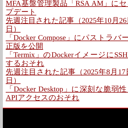
MFA基盤管理製品「RSA AM」
プデート
先週注目された記事（2025年10月26日
日）
「Docker Compose」にパストラバ
正版を公開
「Termix」のDockerイメージに
するおそれ
先週注目された記事（2025年8月17日
日）
「Docker Desktop」に深刻な脆弱
APIアクセスのおそれ