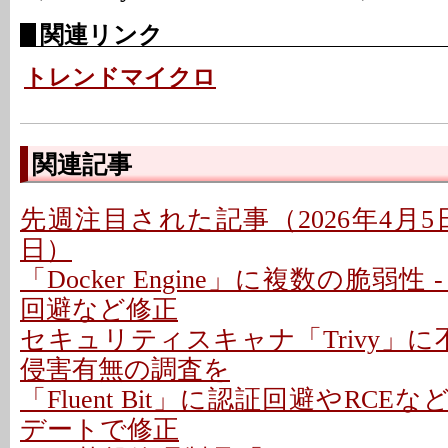
関連リンク
トレンドマイクロ
関連記事
先週注目された記事（2026年4月5日〜
日）
「Docker Engine」に複数の脆弱性
回避など修正
セキュリティスキャナ「Trivy」に
侵害有無の調査を
「Fluent Bit」に認証回避やRCEな
デートで修正