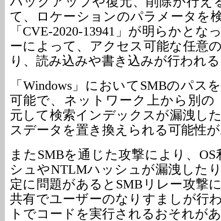
バックアップや復元、削除が行える
て、ロケーションのパラメータを
「CVE-2020-13941」が明らか
ーによって、アクセス可能な任意
り、読み込みや書き込みが行われる
「Windows」においてSMBのパ
可能で、ネットワーク上から別の「So
元して検索インデックスが漏洩し
スデータを置き換えられる可能性が
またSMBを通じた攻撃により、OS
シュやNTLMハッシュが漏洩した
定に問題があるとSMBリレー攻撃に
共有でユーザーのなりすましが行
トでコードを実行されるおそれが