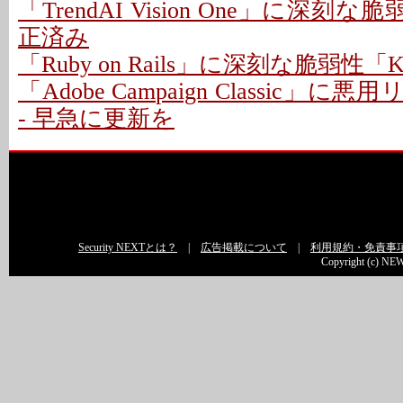
「TrendAI Vision One」に深刻な脆
正済み
「Ruby on Rails」に深刻な脆弱性「Kind
「Adobe Campaign Classic」
- 早急に更新を
Security NEXTとは？
|
広告掲載について
|
利用規約・免責事
Copyright (c) NEW