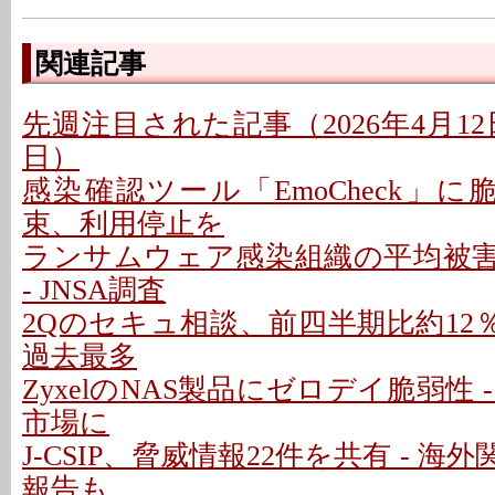
関連記事
先週注目された記事（2026年4月12日
日）
感染確認ツール「EmoCheck」に脆弱性
束、利用停止を
ランサムウェア感染組織の平均被害金
- JNSA調査
2Qのセキュ相談、前四半期比約12％
過去最多
ZyxelのNAS製品にゼロデイ脆弱性 
市場に
J-CSIP、脅威情報22件を共有 - 
報告も