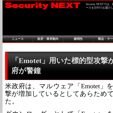
Security NEX
ースを日刊でお届け
ニュース
政府・業界動向
脆弱性
製品・サー
「Emotet」用いた標的型攻撃が
府が警鐘
米政府は、マルウェア「Emotet
撃が増加しているとしてあらため
た。