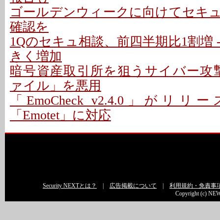
ゴールデンウィークに向けてセキ
確認を
1Qのセキュ相談、前四半期比1割増 
きく増加
暗号資産取引所を狙うサイバー攻撃、
ァイル」を悪用
「EmoCheck v2.4.0」がリリ
「Emotet」に対応
Security NEXTとは？
|
広告掲載について
|
利用規約・免責事
Copyright (c) NEW