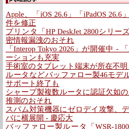
Apple、「iOS 26.6」「iPadOS 26
件を修正
プリンタ「HP DeskJet 2800シリ
密情報漏洩のおそれ
「Interop Tokyo 2026」が開催中
ーションも充実
手術室のタブレット端末が所在不明 
ルータなどバッファロー製46モデル
サポート終了も
シャープ製複数ルータに認証欠如の脆
推測のおそれ
スパム対策機器にゼロデイ攻撃、
バに横展開 - 慶応大
バッファロー製ルータ「WSR-180