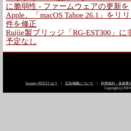
に脆弱性 - ファームウェアの更新を
Apple、「macOS Tahoe 26.1」をリ
件を修正
Ruijie製ブリッジ「RG-EST300」に
予定なし
Security NEXTとは？
|
広告掲載について
|
利用規約・免責事
Copyright (c) NEW