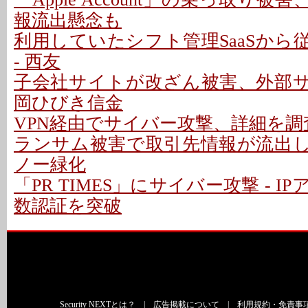
報流出懸念も
利用していたシフト管理SaaSから
- 西友
子会社サイトが改ざん被害、外部サイ
岡ひびき信金
VPN経由でサイバー攻撃、詳細を調査
ランサム被害で取引先情報が流出した
ノー緑化
「PR TIMES」にサイバー攻撃 - 
数認証を突破
Security NEXTとは？
|
広告掲載について
|
利用規約・免責事