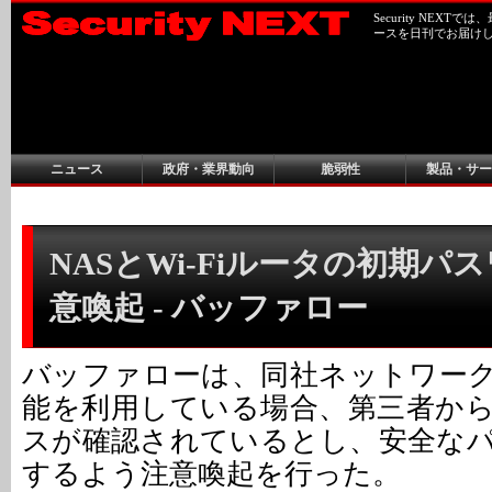
Security NEX
ースを日刊でお届け
ニュース
政府・業界動向
脆弱性
製品・サー
NASとWi-Fiルータの初期パ
意喚起 - バッファロー
バッファローは、同社ネットワー
能を利用している場合、第三者か
スが確認されているとし、安全な
するよう注意喚起を行った。