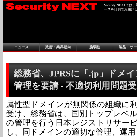
Security NEX
ースを日刊でお届け
ニュース
政府・業界動向
脆弱性
製品・サー
総務省、JPRSに「.jp」ドメ
管理を要請 - 不適切利用問題
属性型ドメインが無関係の組織に
受け、総務省は、国別トップレベルド
の管理を行う日本レジストリサービス
し、同ドメインの適切な管理、運用