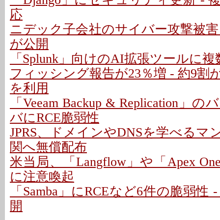
応
ニデック子会社のサイバー攻撃被害 
が公開
「Splunk」向けのAI拡張ツールに
フィッシング報告が23％増 - 約9
を利用
「Veeam Backup & Replicati
バにRCE脆弱性
JPRS、ドメインやDNSを学べる
関へ無償配布
米当局、「Langflow」や「Apex 
に注意喚起
「Samba」にRCEなど6件の脆弱性 
開