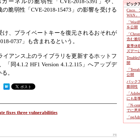
カーネルの脆弱性「CVE-2018-5391」や、
ピック
の脆弱性「CVE-2018-15473」の影響を受ける
Cisco
WAN」
「Wor
を公開
受け、プライベートキーを復元されるおそれが
「Chr
含む脆
2018-0737」も含まれるという。
夏季休
ズデー
プライアンス上のライブラリを更新するホットフ
Tenab
開
.2 HF1 Version 4.1.2.115」へアップデ
「Terr
いる。
公開
バックア
脆弱性
 ）
「Adob
にも影
「N-c
でに悪
fixes three vulnerabilities
「pgA
PR