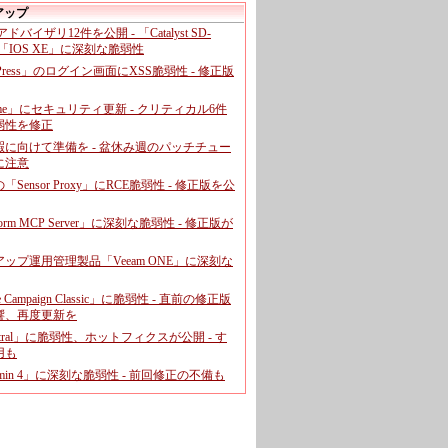
アップ
、アドバイザリ12件を公開 - 「Catalyst SD-
「IOS XE」に深刻な脆弱性
dPress」のログイン画面にXSS脆弱性 - 修正版
ome」にセキュリティ更新 - クリティカル6件
弱性を修正
暇に向けて準備を - 盆休み週のパッチチュー
に注意
leの「Sensor Proxy」にRCE脆弱性 - 修正版を公
aform MCP Server」に深刻な脆弱性 - 修正版が
ップ運用管理製品「Veeam ONE」に深刻な
e Campaign Classic」に脆弱性 - 直前の修正版
響、再度更新を
entral」に脆弱性、ホットフィクスが公開 - す
用も
dmin 4」に深刻な脆弱性 - 前回修正の不備も