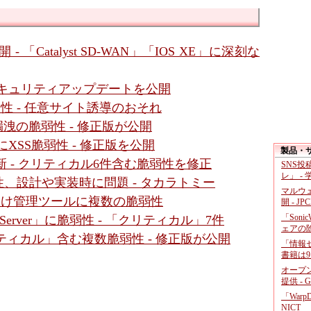
- 「Catalyst SD-WAN」「IOS XE」に深刻な
- セキュリティアップデートを公開
に脆弱性 - 任意サイト誘導のおそれ
」に情報漏洩の脆弱性 - 修正版が公開
面にXSS脆弱性 - 修正版を公開
製品・
新 - クリティカル6件含む脆弱性を修正
SNS
レ」 -
、設計や実装時に問題 - タカラトミー
マルウ
ダ向け管理ツールに複数の脆弱性
開 - JP
「Soni
gic Server」に脆弱性 - 「クリティカル」7件
ェアの
クリティカル」含む複数脆弱性 - 修正版が公開
「情報セ
書籍は9
オープ
提供 - 
「War
NICT