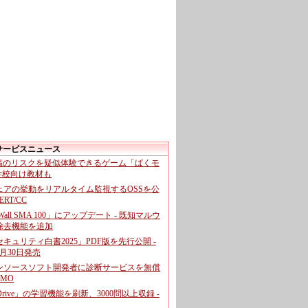
サービスニュース
投稿のリスクを疑似体験できるゲーム「ばくモ
 学校向け教材も
ェアの挙動をリアルタイム監視するOSSを公
CERT/CC
cWall SMA 100」にアップデート - 既知マルウ
除去機能を追加
キュリティ白書2025」PDF版を先行公開 -
月30日発売
ンソースソフト開発者に診断サービスを無償
GMO
pDrive」の学習機能を刷新、3000問以上収録 -