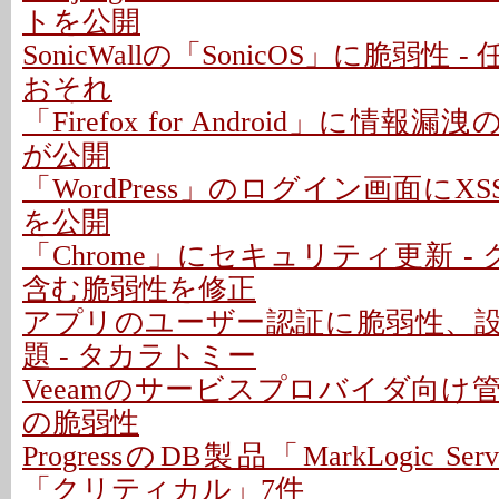
トを公開
SonicWallの「SonicOS」に脆弱性
おそれ
「Firefox for Android」に情報
が公開
「WordPress」のログイン画面にXS
を公開
「Chrome」にセキュリティ更新 -
含む脆弱性を修正
アプリのユーザー認証に脆弱性、
題 - タカラトミー
Veeamのサービスプロバイダ向け
の脆弱性
ProgressのDB製品「MarkLogic S
「クリティカル」7件