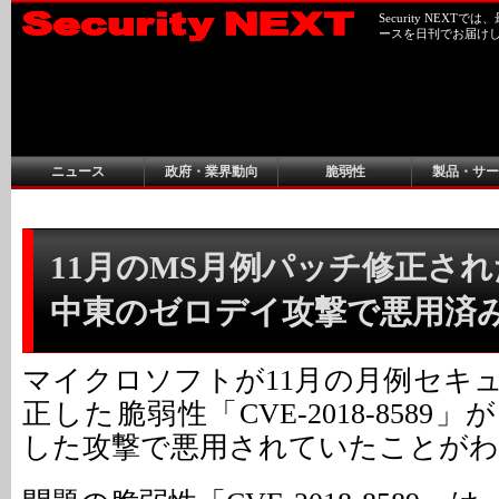
Security NEX
ースを日刊でお届け
ニュース
政府・業界動向
脆弱性
製品・サー
11月のMS月例パッチ修正さ
中東のゼロデイ攻撃で悪用済
マイクロソフトが11月の月例セキ
正した脆弱性「CVE-2018-8589
した攻撃で悪用されていたことがわ