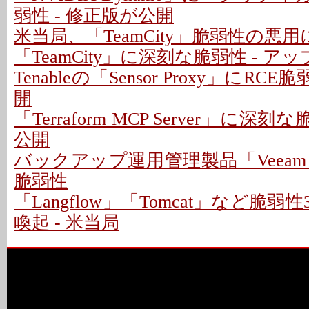
弱性 - 修正版が公開
米当局、「TeamCity」脆弱性の悪
「TeamCity」に深刻な脆弱性 - 
Tenableの「Sensor Proxy」にRC
開
「Terraform MCP Server」に深
公開
バックアップ運用管理製品「Veeam
脆弱性
「Langflow」「Tomcat」など脆
喚起 - 米当局